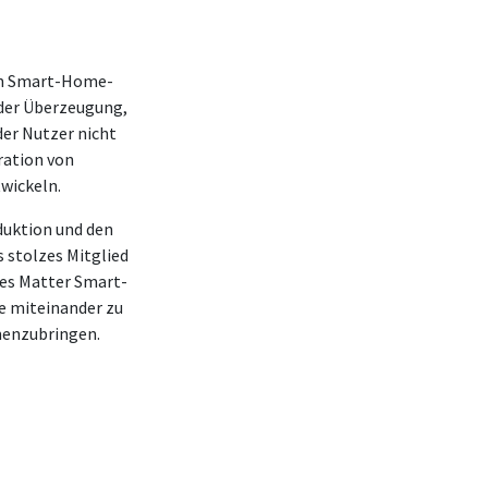
den Smart-Home-
 der Überzeugung,
er Nutzer nicht
ration von
wickeln.
duktion und den
 stolzes Mitglied
des Matter Smart-
e miteinander zu
menzubringen.