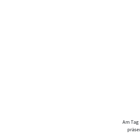
Am Tag 
präse