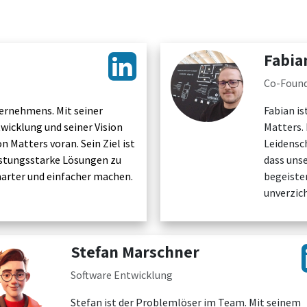
Fabia
Co-Found
ternehmens. Mit seiner
Fabian i
wicklung und seiner Vision
Matters. 
n Matters voran. Sein Ziel ist
Leidensch
eistungsstarke Lösungen zu
dass uns
smarter und einfacher machen.
begeiste
unverzic
Stefan Marschner
Software Entwicklung
Stefan ist der Problemlöser im Team. Mit seinem