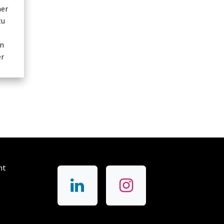
ner
zu
in
er
ht