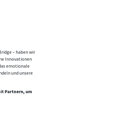
Bridge – haben wir
che Innovationen
 das emotionale
ndeln und unsere
it Partnern, um