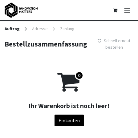
Zum Inhalt springen
Auftrag
Adresse
Zahlung
Schnell erneut
Bestellzusammenfassung
bestellen
Ihr Warenkorb ist noch leer!
Einkaufen