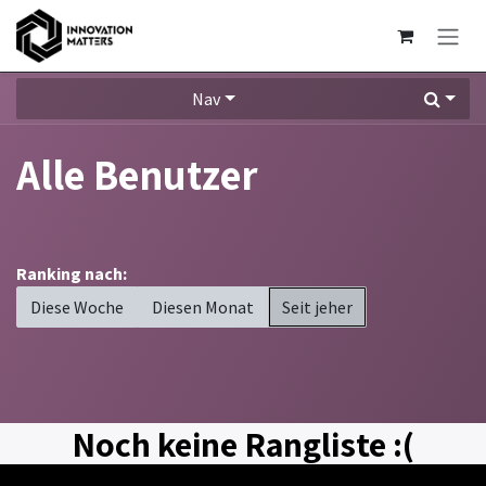
Zum Inhalt springen
Nav
Alle Benutzer
Ranking nach:
Diese Woche
Diesen Monat
Seit jeher
Noch keine Rangliste :(