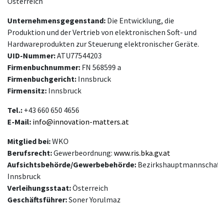
Österreich
Unternehmensgegenstand:
Die Entwicklung, die
Produktion und der Vertrieb von elektronischen Soft- und
Hardwareprodukten zur Steuerung elektronischer Geräte.
UID-Nummer:
ATU77544203
Firmenbuchnummer:
FN 568599 a
Firmenbuchgericht:
Innsbruck
Firmensitz:
Innsbruck
Tel.:
+43 660 650 4656
E-Mail:
info@innovation-matters.at
Mitglied bei:
WKO
Berufsrecht:
Gewerbeordnung:
www.ris.bka.gv.at
Aufsichtsbehörde/Gewerbebehörde:
Bezirkshauptmannschaf
Innsbruck
Verleihungsstaat:
Österreich
Geschäftsführer:
Soner Yorulmaz